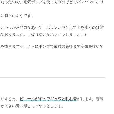
倒だったので、電気ポンプを使って３分ほどでパンパンになり
いに膨らむようです。
力というか反発力があって、ボワンボワンして上を歩くのは難
ねておりました。（破れないかハラハラしました。）
気を抜きますが、さらにポンプで最後の最後まで空気を抜いて
。
たりすると、
ビニールがギュワギュワと軋む音
がします。寝静
ほか大きい音に感じてヒヤっとします。