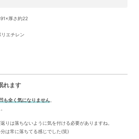
91×厚さ約22
リエチレン
眠れます
凹も全く気になりません
。
た。
寝返りは落ちないように気を付ける必要がありますね。
分は常に落ちてる感じでした(笑)