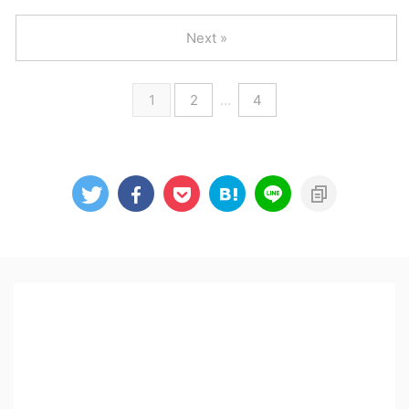
Next »
1
2
…
4