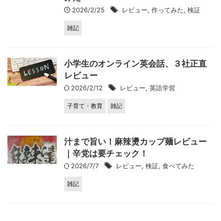
2026/2/25
レビュー
,
作ってみた
,
検証
雑記
小学生のオンライン英会話、３社正直
レビュー
2026/2/12
レビュー
,
英語学習
子育て・教育
雑記
汁まで旨い！麻辣燙カップ麺レビュー
｜辛党は要チェック！
2026/7/7
レビュー
,
検証
,
食べてみた
雑記