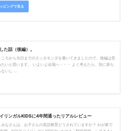
ショッピングで見る
した話（後編）。
ところから当日までのスッタモンダを書いてきましたので、後編は受
たいと思います。 いよいよ会場へ・・・ よく考えたら、別に落ち
いし ...
バイリンガルKIDSに4年間通ったリアルレビュー
。みなさんは、お子さんの英語教育どうされていますか？ わが家で
4年間、NOVAバイリンガルKIDSでいわゆる「駅前留学」してきまし