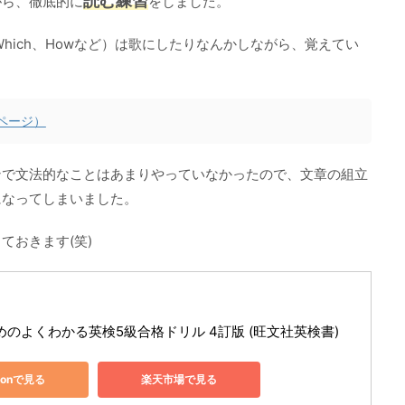
読む練習
がら、徹底的に
をしました。
、Which、Howなど）は歌にしたりなんかしながら、覚えてい
ページ）
ンで文法的なことはあまりやっていなかったので、文章の組立
になってしまいました。
ておきます(笑)
のよくわかる英検5級合格ドリル 4訂版 (旺文社英検書)
zonで見る
楽天市場で見る