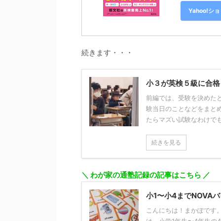
Yahoo!
続きます・・・
小３が英検５級に合格
前編では、受験を決めた
験当日のことなどをまとめ
たらマズい試験なわけでもな
続きを見る
＼ わが家の通塾記録の記事はこちら ／
小1〜小4までNOVA
こんにちは！まかぽです
は、小学1年生〜4年生の