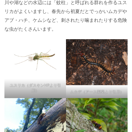
川や湖などの水辺には「蚊柱」と呼ばれる群れを作るユス
リカがよくいますし、春先から初夏だとでっかいムカデや
アブ・ハチ、ケムシなど、刺されたり噛まれたりする危険
な虫がたくさんいます。
ユスリカ（ダスキンHPより引
用）
ムカデ（アース製薬より引用）